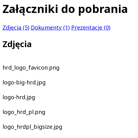
Załączniki do pobrania
Zdjęcia (5)
Dokumenty (1)
Prezentacje (0)
Zdjęcia
hrd_logo_favicon.png
logo-big-hrd.jpg
logo-hrd.jpg
logo_hrd_pl.png
logo_hrdpl_bigsize.jpg